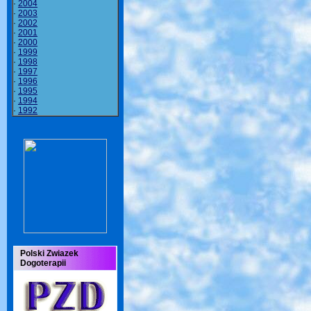
·
2004
·
2003
·
2002
·
2001
·
2000
·
1999
·
1998
·
1997
·
1996
·
1995
·
1994
·
1992
Polski Zwiazek
Dogoterapii