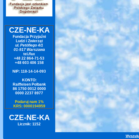
CZE-NE-KA
Fundacja Przyjaźni
Ludzi i Zwierząt
ul. Petöfiego 4/1
01-917 Warszawa
tel./fax
+48 22 864-71-53
+48 603 406 158
NIP: 118-14-14-093
KONTO:
Raiffeisen Polbank
86 1750 0012 0000
0000 2237 8977
Podaruj nam 1%
KRS: 0000194959
CZE-NE-KA
Licznik: 1152
Wyszuk