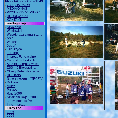
PRZYJACIÓŁ - CZE-NE-KI
·
ZDJĘCIA PSÓW
·
MEDIA O NAS
·
PIOSENKI "CZE-NE-KI"
·
DRUKI WPLAT
·
KONTAKT
Według miejsc
·
Szkolenia
·
W telewizji
·
Współpraca zagraniczna
·
Anin
·
Wiosna
·
Jesień
·
Jakuszyce
·
Treningi
·
Imprezy Fundacyjne
·
Ośrodek w Laskach
·
SDS nr1 Grębałowska
·
ZSS nr5 Elektoralna
·
Obozy Rehabilitacyjne
·
DPS Koło
·
Stowarzyszenie "TĘCZA"
·
Rokitno
·
Milicz
·
Pokazy
·
Rajd 2000
·
Szlakiem Rajdu 2000
·
"Zloty Indianistów"
·
Inne imprezy
Kiedy i co
·
2006
·
2005