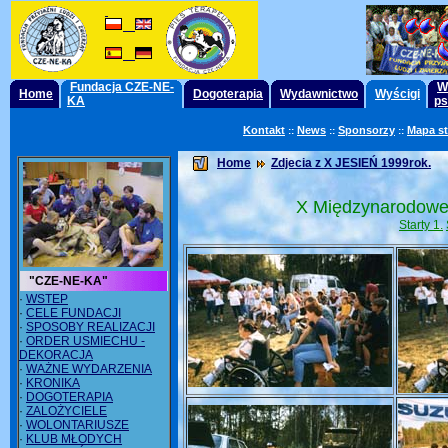
Fundacja CZE-NE-
W
Home
Dogoterapia
Wydawnictwo
Wyścigi
KA
ps
Kontakt
News
Sponsorzy
Mapa s
::
::
::
Home
Zdjecia z X JESIEŃ 1999rok.
X Międzynarodowe
Starty 1.
"CZE-NE-KA"
·
WSTEP
·
CELE FUNDACJI
·
SPOSOBY REALIZACJI
·
ORDER USMIECHU -
DEKORACJA
·
WAŻNE WYDARZENIA
·
KRONIKA
·
DOGOTERAPIA
·
ZALOŻYCIELE
·
WOLONTARIUSZE
·
KLUB MŁODYCH