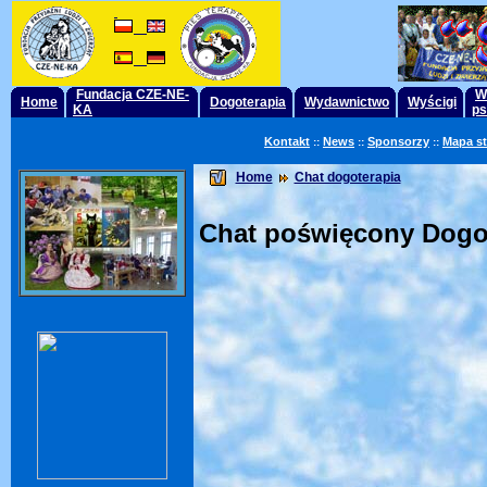
Fundacja CZE-NE-
W
Home
Dogoterapia
Wydawnictwo
Wyścigi
KA
ps
Kontakt
News
Sponsorzy
Mapa s
::
::
::
Home
Chat dogoterapia
Chat poświęcony Dogot