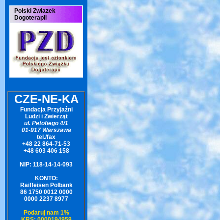
Polski Zwiazek
Dogoterapii
CZE-NE-KA
Fundacja Przyjaźni
Ludzi i Zwierząt
ul. Petöfiego 4/1
01-917 Warszawa
tel./fax
+48 22 864-71-53
+48 603 406 158
NIP: 118-14-14-093
KONTO:
Raiffeisen Polbank
86 1750 0012 0000
0000 2237 8977
Podaruj nam 1%
KRS: 0000194959