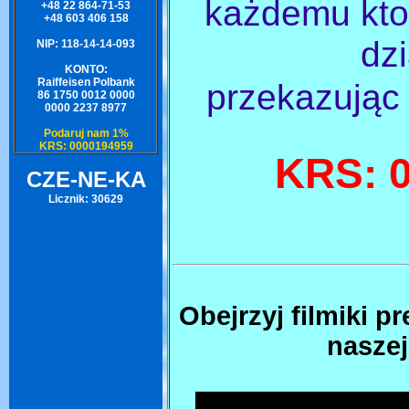
każdemu kt
+48 22 864-71-53
+48 603 406 158
dz
NIP: 118-14-14-093
KONTO:
Raiffeisen Polbank
przekazując
86 1750 0012 0000
0000 2237 8977
Podaruj nam 1%
KRS: 0000194959
KRS: 
CZE-NE-KA
Licznik: 30629
Obejrzyj filmiki p
naszej