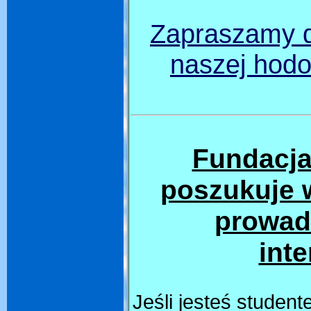
Zapraszamy d
naszej hodo
Fundacj
poszukuje 
prowad
inte
Jeśli jesteś studen