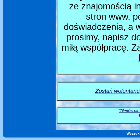
ze znajomością in
stron www, p
doświadczenia, a w
prosimy, napisz d
miłą współpracę. Z
Zostań wolontari
"Błędów nie 
T
Wyszuk