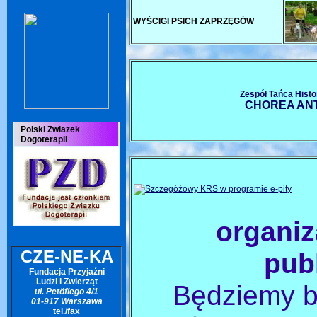
WYŚCIGI PSICH ZAPRZĘGÓW
Zespół Tańca Hist
CHOREA AN
Polski Zwiazek
Dogoterapii
organiz
CZE-NE-KA
pub
Fundacja Przyjaźni
Ludzi i Zwierząt
Będziemy b
ul. Petöfiego 4/1
01-917 Warszawa
tel./fax