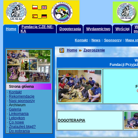
Fundacja CZE-NE-
W
Home
Dogoterapia
Wydawnictwo
Wyścigi
KA
ps
Kontakt
News
Sponsorzy
Mapa s
::
::
::
Home
Zaproszenie
W
Fundacji Przyja
Strona główna
F
·
Kontakt
·
Rekomendacje
·
Nasi sponsorzy
· Archiwum
·
Galeria
·
Linkomania
·
Leksykon
DOGOTERAPIA
·
Co nowe
·
Znalazłeś błąd?
·
Do pobrania