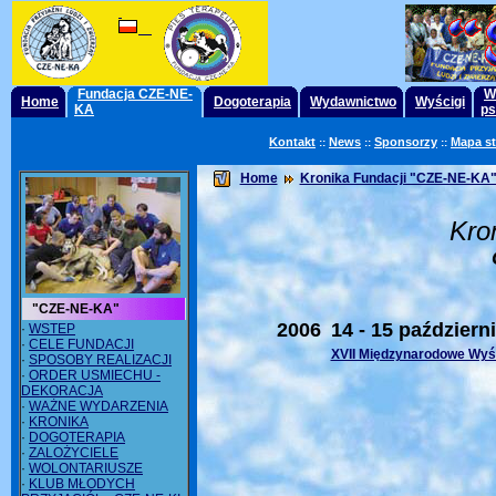
Fundacja CZE-NE-
W
Home
Dogoterapia
Wydawnictwo
Wyścigi
KA
ps
Kontakt
News
Sponsorzy
Mapa s
::
::
::
Home
Kronika Fundacji "CZE-NE-KA"
Kro
"CZE-NE-KA"
2006
14 - 15 październ
·
WSTEP
·
CELE FUNDACJI
XVII Międzynarodowe Wyś
·
SPOSOBY REALIZACJI
·
ORDER USMIECHU -
DEKORACJA
·
WAŻNE WYDARZENIA
·
KRONIKA
·
DOGOTERAPIA
·
ZALOŻYCIELE
·
WOLONTARIUSZE
·
KLUB MŁODYCH