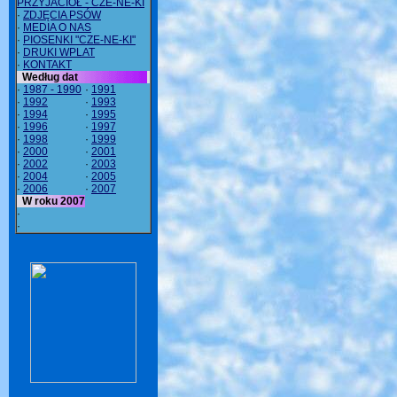
PRZYJACIÓŁ - CZE-NE-KI
·
ZDJĘCIA PSÓW
·
MEDIA O NAS
·
PIOSENKI "CZE-NE-KI"
·
DRUKI WPLAT
·
KONTAKT
Według dat
·
1987 - 1990
·
1991
·
1992
·
1993
·
1994
·
1995
·
1996
·
1997
·
1998
·
1999
·
2000
·
2001
·
2002
·
2003
·
2004
·
2005
·
2006
·
2007
W roku 2007
·
·