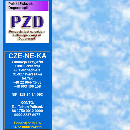
Polski Zwiazek
Dogoterapii
CZE-NE-KA
Fundacja Przyjaźni
Ludzi i Zwierząt
ul. Petöfiego 4/1
01-917 Warszawa
tel./fax
+48 22 864-71-53
+48 603 406 158
NIP: 118-14-14-093
KONTO:
Raiffeisen Polbank
86 1750 0012 0000
0000 2237 8977
Podaruj nam 1%
KRS: 0000194959