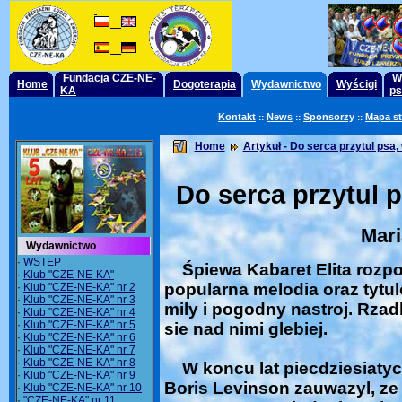
Fundacja CZE-NE-
W
Home
Dogoterapia
Wydawnictwo
Wyścigi
KA
ps
Kontakt
News
Sponsorzy
Mapa s
::
::
::
Home
Artykuł - Do serca przytul psa,
Do serca przytul p
Mari
Wydawnictwo
·
WSTEP
Śpiewa Kabaret Elita rozpo
·
Klub "CZE-NE-KA"
popularna melodia oraz tyt
·
Klub "CZE-NE-KA" nr 2
·
Klub "CZE-NE-KA" nr 3
mily i pogodny nastroj. Rza
·
Klub "CZE-NE-KA" nr 4
·
Klub "CZE-NE-KA" nr 5
sie nad nimi glebiej.
·
Klub "CZE-NE-KA" nr 6
·
Klub "CZE-NE-KA" nr 7
·
Klub "CZE-NE-KA" nr 8
W koncu lat piecdziesiatyc
·
Klub "CZE-NE-KA" nr 9
Boris Levinson zauwazyl, ze
·
Klub "CZE-NE-KA" nr 10
·
"CZE-NE-KA" nr 11