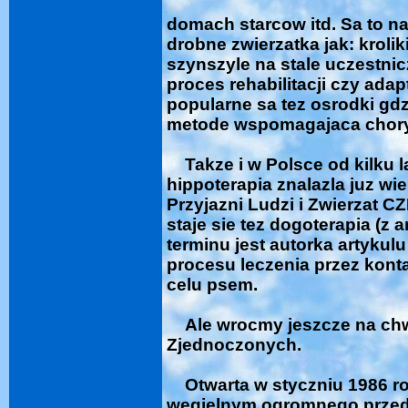
domach starcow itd. Sa to naj
drobne zwierzatka jak: krolik
szynszyle na stale uczestni
proces rehabilitacji czy ada
popularne sa tez osrodki gdz
metode wspomagajaca choryc
Takze i w Polsce od kilku la
hippoterapia znalazla juz wi
Przyjazni Ludzi i Zwierzat C
staje sie tez dogoterapia (z a
terminu jest autorka artyku
procesu leczenia przez kont
celu psem.
Ale wrocmy jeszcze na chwi
Zjednoczonych.
Otwarta w styczniu 1986 ro
wegielnym ogromnego przeds