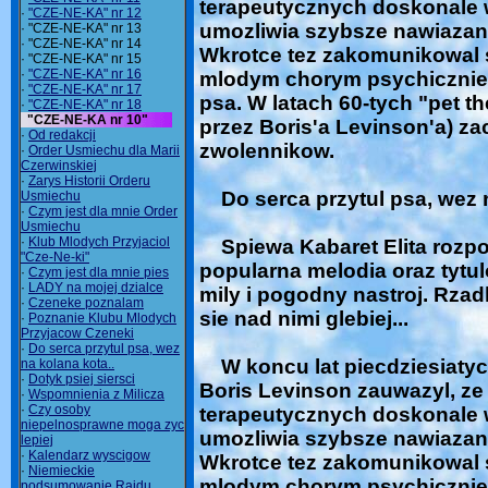
terapeutycznych doskonale w
·
"CZE-NE-KA" nr 12
umozliwia szybsze nawiazani
· "CZE-NE-KA" nr 13
· "CZE-NE-KA" nr 14
Wkrotce tez zakomunikowal s
· "CZE-NE-KA" nr 15
·
"CZE-NE-KA" nr 16
mlodym chorym psychicznie
·
"CZE-NE-KA" nr 17
psa. W latach 60-tych "pet t
·
"CZE-NE-KA" nr 18
"CZE-NE-KA nr 10"
przez Boris'a Levinson'a) z
·
Od redakcji
zwolennikow.
·
Order Usmiechu dla Marii
Czerwinskiej
·
Zarys Historii Orderu
Do serca przytul psa, wez na
Usmiechu
·
Czym jest dla mnie Order
Usmiechu
·
Klub Mlodych Przyjaciol
Spiewa Kabaret Elita rozpo
"Cze-Ne-ki"
popularna melodia oraz tyt
·
Czym jest dla mnie pies
·
LADY na mojej dzialce
mily i pogodny nastroj. Rza
·
Czeneke poznalam
sie nad nimi glebiej...
·
Poznanie Klubu Mlodych
Przyjacow Czeneki
·
Do serca przytul psa, wez
W koncu lat piecdziesiatyc
na kolana kota..
·
Dotyk psiej siersci
Boris Levinson zauwazyl, ze
·
Wspomnienia z Milicza
·
Czy osoby
terapeutycznych doskonale w
niepelnosprawne moga zyc
umozliwia szybsze nawiazani
lepiej
·
Kalendarz wyscigow
Wkrotce tez zakomunikowal s
·
Niemieckie
mlodym chorym psychicznie
podsumowanie Rajdu