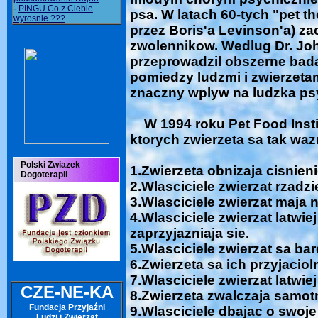
·
PINGU Co z Ciebie
psa. W latach 60-tych "pet t
wyrosnie ???
przez Boris'a Levinson'a) z
zwolennikow. Wedlug Dr. Joh
przeprowadzil obszerne ba
pomiedzy ludzmi i zwierzet
znaczny wplyw na ludzka ps
W 1994 roku Pet Food Instit
ktorych zwierzeta sa tak waz
Polski Zwiazek
1.Zwierzeta obnizaja cisnieni
Dogoterapii
2.Wlasciciele zwierzat rzadz
3.Wlasciciele zwierzat maja 
4.Wlasciciele zwierzat latwi
zaprzyjazniaja sie.
5.Wlasciciele zwierzat sa bar
6.Zwierzeta sa ich przyjaciol
7.Wlasciciele zwierzat latwie
CZE-NE-KA
8.Zwierzeta zwalczaja samot
Fundacja Przyjaźni
9.Wlasciciele dbajac o swoje 
Ludzi i Zwierząt