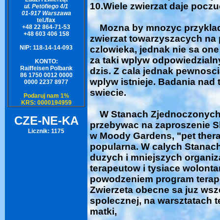
10.Wiele zwierzat daje pocz
ul. Petöfiego 4/1
01-917 Warszawa
tel./fax
Mozna by mnozyc przykla
+48 22 864-71-53
+48 603 406 158
zwierzat towarzyszacych na 
NIP: 118-14-14-093
czlowieka, jednak nie sa on
za taki wplyw odpowiedzialn
KONTO:
Raiffeisen Polbank
dzis. Z cala jednak pewnosc
86 1750 0012 0000
wplyw istnieje. Badania nad
0000 2237 8977
swiecie.
Podaruj nam 1%
KRS: 0000194959
W Stanach Zjednoczonych,
CZE-NE-KA
przebywac na zaproszenie Sh
Licznik: 1175
w Moody Gardens, "pet thera
popularna. W calych Stanach 
duzych i mniejszych organizac
terapeutow i tysiace wolont
powodzeniem program terape
Zwierzeta obecne sa juz ws
spolecznej, na warsztatach 
matki,