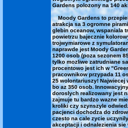
Gardens polozony na 140 ak
Moody Gardens to przepiekn
atrakcja sa 3 ogromne piram
glebin oceanow, wspaniala t
powietrzu bajecznie koloro
trojwymiarowe z symulatoram
naprawde jest Moody Garden
1200 osob (poza sezonem 850
tylko mozliwe zatrudniane s
procentowo jest ich w "Gree
pracownikow przypada 11 o
25 wolontariuszy! Najwiecej
bo az 350 osob. Innowacyjny p
doroslych realizowany jest 
zajmuje tu bardzo wazne mie
kroliki czy szynszyle odwiedz
pacjenci dochodza do zdrow
czesto na cale zycie uczynil
akceptacji i odnalezienia s