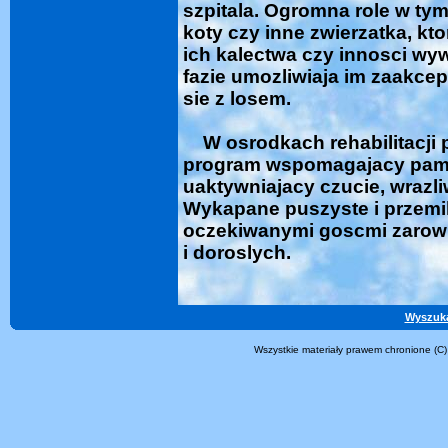
szpitala. Ogromna role w ty
koty czy inne zwierzatka, kt
ich kalectwa czy innosci wy
fazie umozliwiaja im zaakce
sie z losem.
W osrodkach rehabilitacji 
program wspomagajacy pami
uaktywniajacy czucie, wrazl
Wykapane puszyste i przemile
oczekiwanymi goscmi zarowno
i doroslych.
Wyszuk
Wszystkie materiały prawem chronione (C)