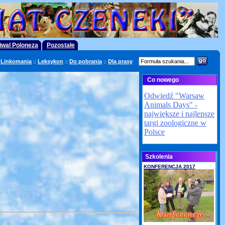
iwal Poloneza
Pozostałe
Linkomania
Leksykon
Do pobrania
Dla prasy
::
::
::
Co nowego
Szkolenia
KONFERENCJA 2017