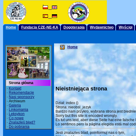
Home
Fundacja CZE-NE-KA
Dogoterapia
Wydawnictwo
Wyścigi
Home
Strona główna
Nieistniejąca strona
·
Kontakt
·
Rekomendacje
·
Nasi sponsorzy
· Archiwum
Dział: index ()
·
Galeria
Strona: nieobsl_jezyk
·
Linkomania
Bardzo nam przykro, wybrana strona jest bledni
·
Leksykon
Sorry but this site is encoded wrongly.
·
Co nowe
Es tut uns leid, aber diese Seite hat eine falsche
·
Znalazłeś błąd?
Lo sentimos pero la página elegida está mal codi
·
Do pobrania
Jesli znalazles blad, poinformuj nas o tym,