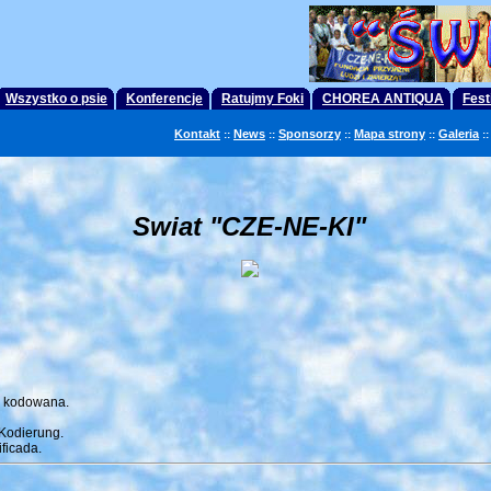
Wszystko o psie
Konferencje
Ratujmy Foki
CHOREA ANTIQUA
Fest
Kontakt
News
Sponsorzy
Mapa strony
Galeria
::
::
::
::
::
Swiat "CZE-NE-KI"
e kodowana.
 Kodierung.
ficada.