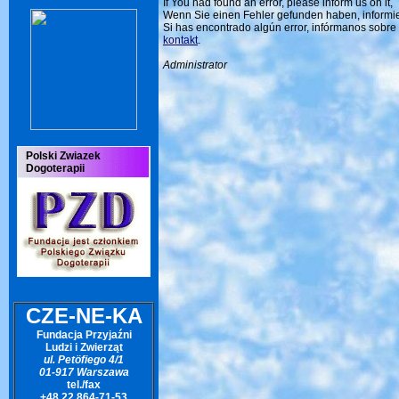
If You had found an error, please inform us on it,
Wenn Sie einen Fehler gefunden haben, informie
Si has encontrado algún error, infórmanos sobre é
kontakt
.
Administrator
Polski Zwiazek
Dogoterapii
CZE-NE-KA
Fundacja Przyjaźni
Ludzi i Zwierząt
ul. Petöfiego 4/1
01-917 Warszawa
tel./fax
+48 22 864-71-53