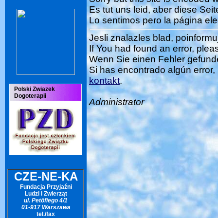
Es tut uns leid, aber diese Sei
Lo sentimos pero la página ele
Jesli znalazles blad, poinformu
If You had found an error, pleas
Wenn Sie einen Fehler gefunde
Si has encontrado algún error, 
kontakt
.
Polski Zwiazek
Dogoterapii
Administrator
CZE-NE-KA
Fundacja Przyjaźni
Ludzi i Zwierząt
ul. Petöfiego 4/1
01-917 Warszawa
tel./fax