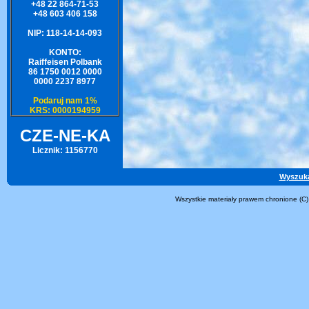
+48 22 864-71-53
+48 603 406 158
NIP: 118-14-14-093
KONTO:
Raiffeisen Polbank
86 1750 0012 0000
0000 2237 8977
Podaruj nam 1%
KRS: 0000194959
CZE-NE-KA
Licznik: 1156770
Wyszuk
Wszystkie materiały prawem chronione (C)