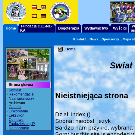
Fundacja CZE-NE-
W
Home
Dogoterapia
Wydawnictwo
Wyścigi
KA
ps
Kontakt
News
Sponsorzy
Mapa s
::
::
::
Home
Swiat
Strona główna
·
Kontakt
Nieistniejąca strona
·
Rekomendacje
·
Nasi sponsorzy
· Archiwum
·
Galeria
·
Linkomania
Dział: index ()
·
Leksykon
·
Co nowe
Strona: nieobsl_jezyk
·
Znalazłeś błąd?
Bardzo nam przykro, wybrana s
·
Do pobrania
Sorry but this site is encoded 