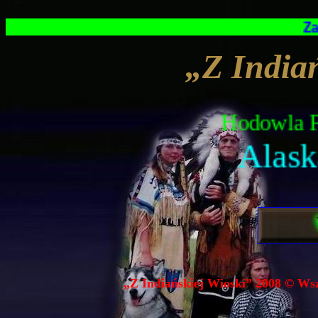
Zaprasz
„Z India
Hodowla Psó
Ala
„Z Indiańskiej Wioski” 2008 © Wsze